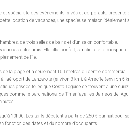
 et spécialiste des événements privés et corporatifs, présente 
n cette location de vacances, une spacieuse maison idéalement s
hambres, de trois salles de bains et d’un salon confortable,
acances entre amis. Elle allie confort, simplicité et atmosphère
leinement de l’île.
s de la plage et à seulement 100 mètres du centre commercial D
à l’aéroport de Lanzarote (environ 3 km), à Arrecife (environ 5 k
stiques prisées telles que Costa Teguise se trouvent à une quinz
iques comme le parc national de Timanfaya, les Jameos del Agua
minutes.
usqu’à 10h00. Les tarifs débutent à partir de 250 € par nuit pour si
r en fonction des dates et du nombre d’occupants.