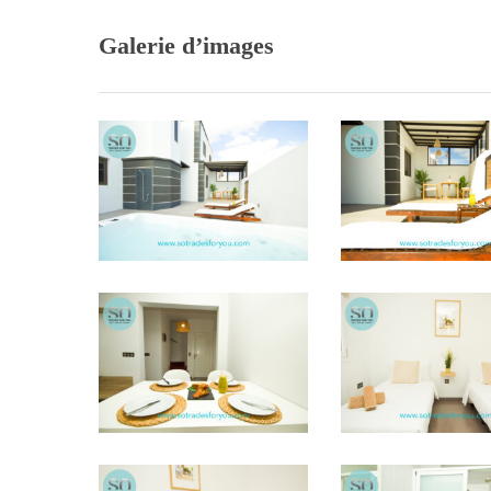
Galerie d’images
STFY9
STFY8
STFY23
STFY46
STFY47
STFY42