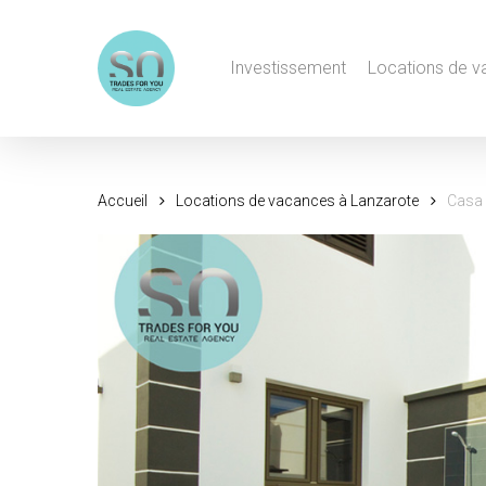
Skip
to
Investissement
Locations de 
main
content
Accueil
Locations de vacances à Lanzarote
Casa