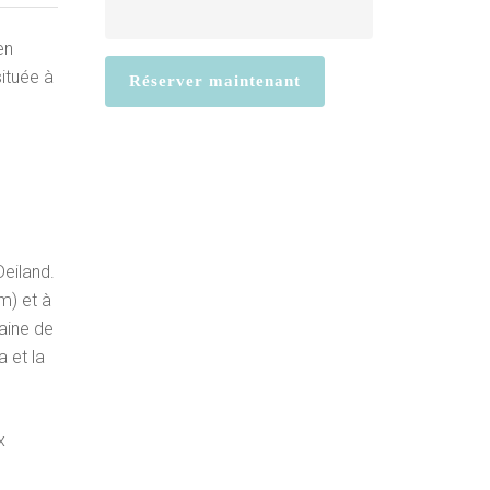
en
ituée à
eiland.
m) et à
aine de
 et la
x