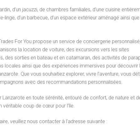
ardin, d’un jacuzzi, de chambres familiales, d’une cuisine entière
lave-linge, d’un barbecue, d’un espace extérieur aménagé ainsi que
Trades For You propose un service de conciergerie personnalisé
sons la location de voiture, des excursions vers les sites
es, des sorties en bateau et en catamaran, des activités de para
ions locales ainsi que des expériences immersives pour découvrir 
nzarote. Que vous souhaitiez explorer, vivre l’aventure, vous dé
accompagnons avec des recommandations personnalisées.
 Lanzarote en toute sérénité, entouré de confort, de nature et d
n véritable coup de cœur pour l’île.
e, veuillez nous contacter à l’adresse suivante :