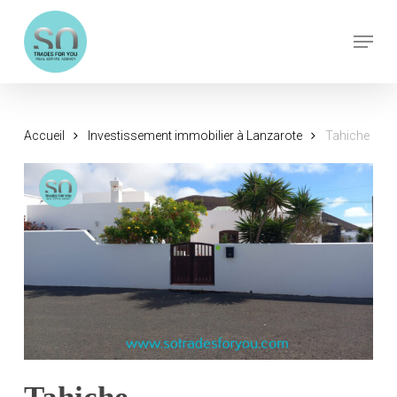
Skip
Menu
to
Close
main
Menu
content
Accueil
Investissement immobilier à Lanzarote
Tahiche