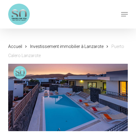
Skip
Menu
to
Close
main
Menu
content
Accueil
Investissement immobilier à Lanzarote
Puerto
Calero Lanzarote