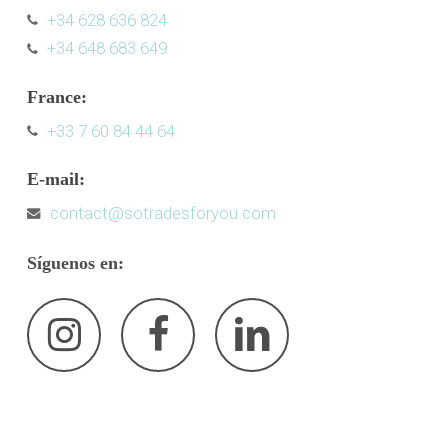
+34 628 636 824
+34 648 683 649
France:
+33 7 60 84 44 64
E-mail:
contact@sotradesforyou.com
Síguenos
en: